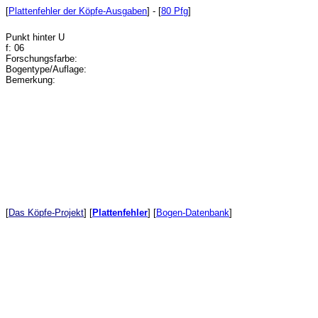
[
Plattenfehler der Köpfe-Ausgaben
] - [
80 Pfg
]
Punkt hinter U
f: 06
Forschungsfarbe:
Bogentype/Auflage:
Bemerkung:
[
Das Köpfe-Projekt
]
[
Plattenfehler
]
[
Bogen-Datenbank
]